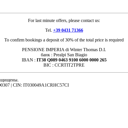
For last minute offers, please contact us:
Tel.
+39 0431 71366
To confirm bookings a deposit of 30% of the total price is required
PENSIONE IMPERIA di Winter Thomas D.I.
банк : Prealpi San Biagio
IBAN :
IT38 Q089 0463 9100 6000 0000 265
BIC : CCRTIT2TPRE
защищены.
021900307 | CIN: IT030049A1CRHC57CI