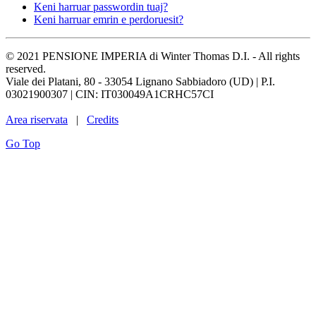
Keni harruar passwordin tuaj?
Keni harruar emrin e perdoruesit?
© 2021 PENSIONE IMPERIA di Winter Thomas D.I. - All rights
reserved.
Viale dei Platani, 80 - 33054 Lignano Sabbiadoro (UD) | P.I.
03021900307 | CIN: IT030049A1CRHC57CI
Area riservata
|
Credits
Go Top